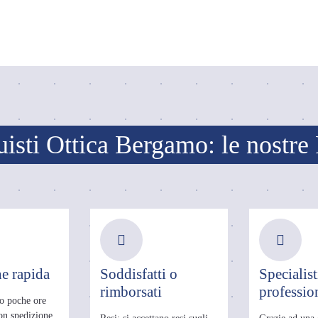
isti Ottica Bergamo: le nostre
e rapida
Soddisfatti o
Specialist
rimborsati
profession
o poche ore
con spedizione