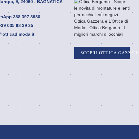
Europa, 9, 24060 - BAGNATICA
attività professionale,
commerciale o
imprenditoriale), quindi non
sApp 388 397 3930
può essere esercitato dalle
 +39 035 68 39 25
persone giuridiche e dalle
@otticadimoda.it
persone fisiche che agiscono
per scopi riferibili all'attività
professionale eventualmente
SCOPRI OTTICA GAZZER
svolta. Non si accettano resi
di articoli personalizzati,
articoli elettronici e articoli
ordinati appositamente per il
cliente salvo diversi accordi
scritti. Le spese di
restituzione del prodotto
sono a carico del
Cliente. Modalità e tempi per
l'esercizio del diritto di
recesso Il Cliente dispone di
un periodo di 14
(quattordici) giorni per