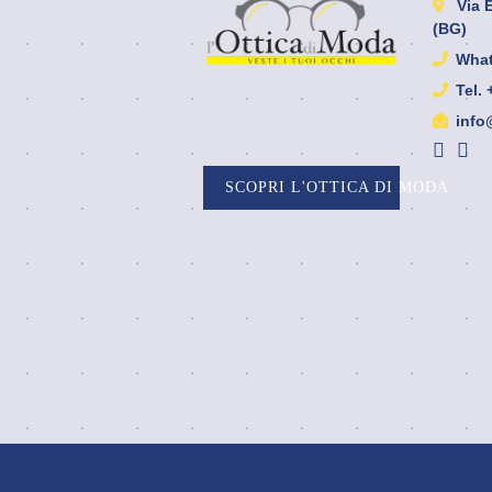
Via 
servizio. TAN 0% e TEAG
(BG)
massimo 15,29% (in caso di
pagamento in 4
What
rate).Esempio
Tel.
rappresentativo: prezzo del
info
bene 95 euro, pagamento in
4 rate, TAN 0%
commissione di servizio
SCOPRI L'OTTICA DI MODA
1,70 euro, TAEG
14,72%.Avvertenze Scalapay
IP S.p.a agisce quale
soggetto finanziatore.
Prendere in prestito denaro
comporta costi. Si applicano
le condizioni di utiizo
disponibili su
https:/paymentinstitute.scalapy.com/.
Prendi atto che le rate
verranno cedute a
Incremento SPV S.r.l., a
soggetti correlati e ai loro