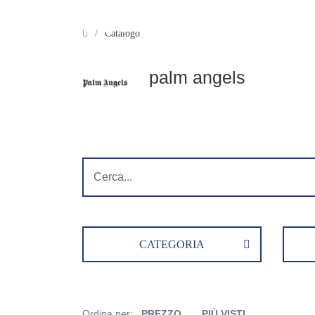
/
Catalogo
palm angels
CATEGORIA
Ordina per:
PREZZO
PIÙ VISTI